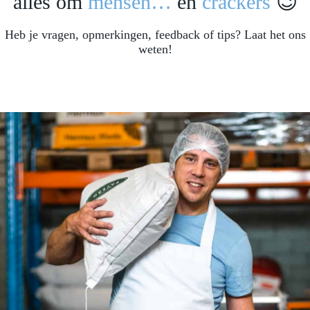
alles om
mensen…
en
crackers
😉
Heb je vragen, opmerkingen, feedback of tips? Laat het ons
weten!