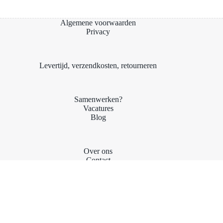
Algemene voorwaarden
Privacy
Levertijd, verzendkosten, retourneren
Samenwerken?
Vacatures
Blog
Over ons
Contact
Stichting Kari's Talenten
KARI'S CRACKERS
| De Weerd 4, 8141BT Heino |
Tel.: 0572-745621
|
Email:
info@kariscrackers.nl