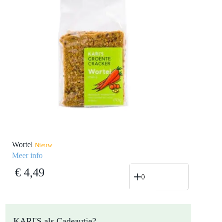
Wortel
Nieuw
Meer info
Wortel
€
4,49
aantal
KARI'S als Cadeautje?