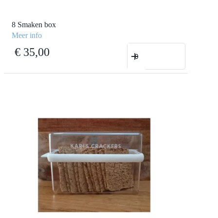
8 Smaken box
Meer info
8
€
35,00
Smaken
box
aantal