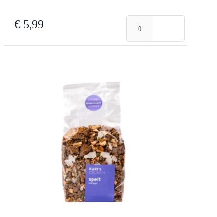
Boekweit
€
5,99
Crunch
aantal