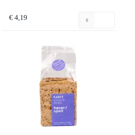
Rogge
€
4,19
aantal