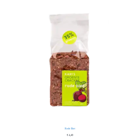
Rode Biet
€
4,49