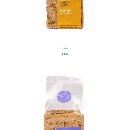
Fonio
€
4,49