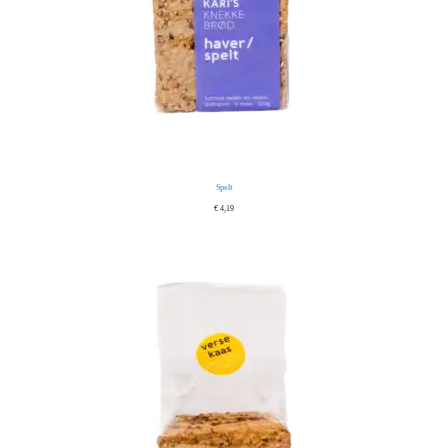
Spelt
€
4,19