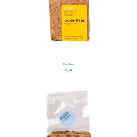
Oude Kaas
€
4,49