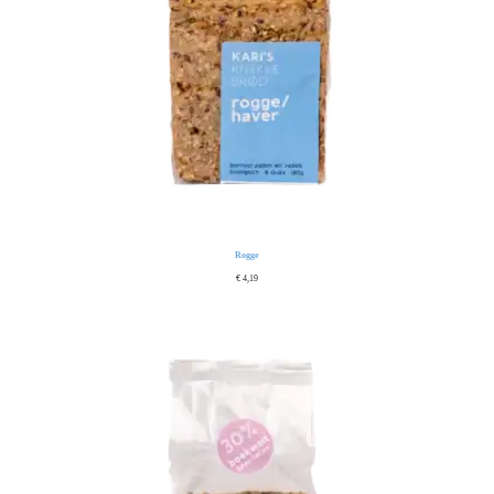
Rogge
€
4,19