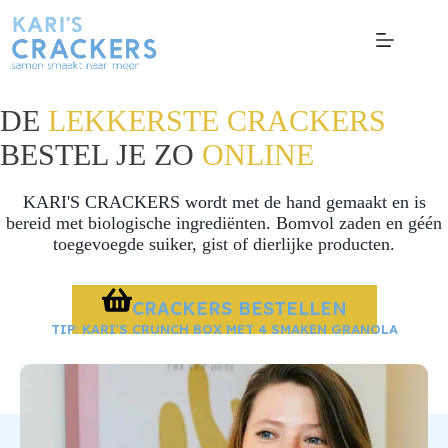
Ga
naar
de
inhoud
DE
LEKKERSTE CRACKERS
BESTEL JE ZO
ONLINE
KARI'S CRACKERS wordt met de hand gemaakt en is
bereid met biologische ingrediënten. Bomvol zaden en géén
toegevoegde suiker, gist of dierlijke producten.
CRACKERS BESTELLEN
TIP: KARI'S CRUNCH BOX MET 4 SMAKEN GRANOLA