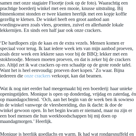
samen met onze stagiaire Floortje (ook op de foto). Waarachtig een
prachtige boerderij winkel met een mooie, knusse uitstraling. Bij
binnenkomst stonden er twee klanten heerlijk met een kopje koffie
gezellig te kletsen. De winkel heeft een groot aanbod aan
voedingswaren zoals vlees, groenten, zuivel en allerhande lokale
lekkernijen. En sinds een half jaar ook onze crackers.
‘De hardlopers zijn de kaas en de extra vezels. Mensen komen er
speciaal voor terug. Ik laat iedere week iets van mijn aanbod proeven,
zoals deze week een lekkere saus voor bij de BBQ; lekker met een
stokbroodje. Mensen moeten proeven, en dat is zeker bij de crackers
zo. Altijd zet ik wat crackers op een schaaltje op de grote ronde tafel.
Want het is heel eenvoudig: proeven doet kopen.’ Zo waar. Bijna
iedereen die
onze crackers
verkoopt, kan dat beamen.
Wat ik nog niet eerder had meegemaakt bij een boerderij: haar unieke
openingstijden. Monique is open op donderdag, vrijdag en zaterdag, én
op maandagochtend. ‘Och, aan het begin van de week ben ik sowieso
in de winkel vanwege de vleesbereiding, dus ik dacht: ik doe de
winkel gewoon open. In het begin kwam er niemand, maar nu zijn er
een boel mensen die hun weekboodschappen bij mij doen op
maandagmorgen.’ Heerlijk.
Monique is heerlijk goedlachs en warm. Ik had wat rondgesnuffeld en