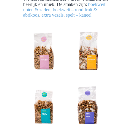
heerlijk en uniek. De smaken zijn:
boekweit –
noten & zaden
,
boekweit – rood fruit &
abrikoos
,
extra vezels
,
spelt – kaneel
.