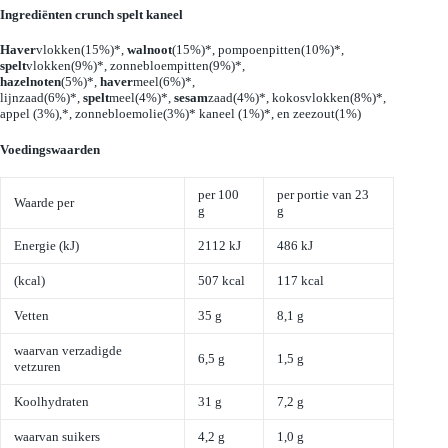
Ingrediënten crunch spelt kaneel
Haver
vlokken(15%)*,
walnoot
(15%)*, pompoenpitten(10%)*,
spelt
vlokken(9%)*, zonnebloempitten(9%)*,
hazelnoten
(5%)*,
haver
meel(6%)*,
lijnzaad(6%)*,
spelt
meel(4%)*,
sesam
zaad(4%)*, kokosvlokken(8%)*,
appel (3%),*, zonnebloemolie(3%)* kaneel (1%)*, en zeezout(1%)
Voedingswaarden
per 100
per portie van 23
Waarde per
g
g
Energie (kJ)
2112 kJ
486 kJ
(kcal)
507 kcal
117 kcal
Vetten
35 g
8,1 g
waarvan verzadigde
6,5 g
1,5 g
vetzuren
Koolhydraten
31 g
7,2 g
waarvan suikers
4,2 g
1,0 g