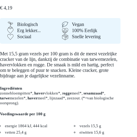
€
4,19
Biologisch
Vegan
Erg lekker...
100% Eerlijk
Sociaal
Snelle levering
Met 15,5 gram vezels per 100 gram is dit de meest vezelrijke
cracker van de lijn, dankzij de combinatie van tarwemezelen,
havervlokken en rogge. De smaak is mild en hartig, perfect
om te beleggen of puur te snacken. Kleine cracker, grote
bijdrage aan je dagelijkse vezelinname.
Ingrediënten
zonnebloempitten*,
haver
vlokken*, r
ogge
meel*,
sesamzaad
*,
tarwe
mezelen*,
haver
meel*, lijnzaad*, zeezout. (*=van biologische
oorsprong).
Voedingswaarde per 100 g
energie 1864 kJ, 444 kcal
vezels 15,5 g
vetten 25,4 g
eiwitten 15,6 g