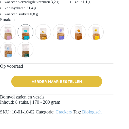
waarvan verzadigde vetzuren 3,2 g
zout 1,1 g
koolhydraten 31,4 g
waarvan suikers 0,8 g
Smaken
Op voorraad
VERDER NAAR BESTELLEN
Bomvol zaden en vezels
Inhoud: 8 stuks. | 170 - 200 gram
SKU:
10-01-10-02
Categorie:
Crackers
Tag:
Biologisch