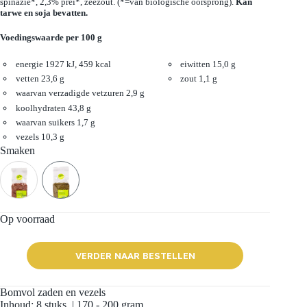
spinazie*, 2,3% prei*, zeezout. (*=van biologische oorsprong).
Kan
tarwe en soja bevatten.
Voedingswaarde per 100 g
energie 1927 kJ, 459 kcal
eiwitten 15,0 g
vetten 23,6 g
zout 1,1 g
waarvan verzadigde vetzuren 2,9 g
koolhydraten 43,8 g
waarvan suikers 1,7 g
vezels 10,3 g
Smaken
Op voorraad
VERDER NAAR BESTELLEN
Bomvol zaden en vezels
Inhoud: 8 stuks. | 170 - 200 gram