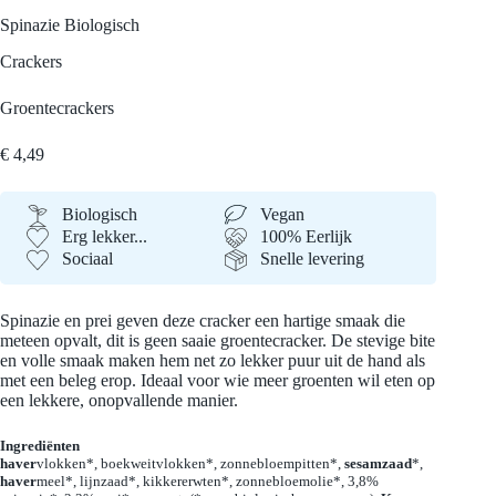
Spinazie
Biologisch
Crackers
Groentecrackers
€
4,49
Biologisch
Vegan
Erg lekker...
100% Eerlijk
Sociaal
Snelle levering
Spinazie en prei geven deze cracker een hartige smaak die
meteen opvalt, dit is geen saaie groentecracker. De stevige bite
en volle smaak maken hem net zo lekker puur uit de hand als
met een beleg erop. Ideaal voor wie meer groenten wil eten op
een lekkere, onopvallende manier.
Ingrediënten
haver
vlokken*, boekweitvlokken*, zonnebloempitten*,
sesamzaad
*,
haver
meel*, lijnzaad*, kikkererwten*, zonnebloemolie*, 3,8%