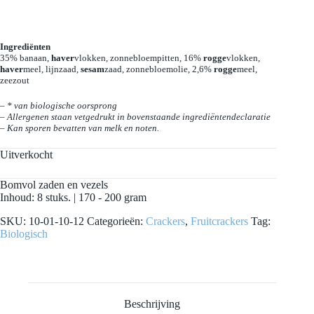
Ingrediënten
35% banaan,
haver
vlokken, zonnebloempitten, 16%
rogge
vlokken,
haver
meel, lijnzaad,
sesam
zaad, zonnebloemolie, 2,6%
rogge
meel,
zeezout
– * van biologische oorsprong
– Allergenen staan vetgedrukt in bovenstaande ingrediëntendeclaratie
– Kan sporen bevatten van melk en noten.
Uitverkocht
Bomvol zaden en vezels
Inhoud: 8 stuks. | 170 - 200 gram
SKU:
10-01-10-12
Categorieën:
Crackers
,
Fruitcrackers
Tag:
Biologisch
Beschrijving