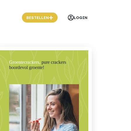
BESTELLEN
LOGIN
Groentecrackers,
pure crackers
boordevol groente!