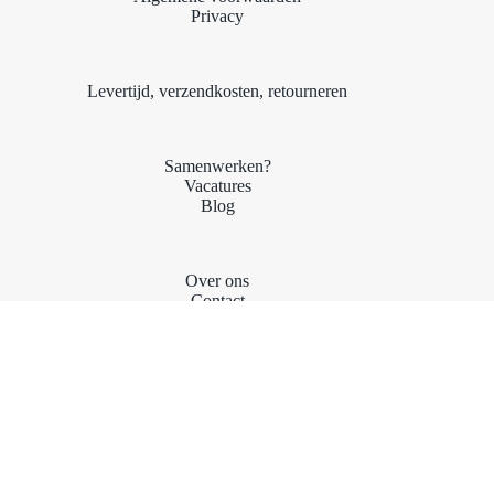
Privacy
Levertijd, verzendkosten, retourneren
Samenwerken?
Vacatures
Blog
Over ons
Contact
Stichting Kari's Talenten
KARI'S CRACKERS
| De Weerd 4, 8141BT Heino |
Tel.: 0572-745621
|
Email:
info@kariscrackers.nl
Copyright © 2026 Kari´s Crackers