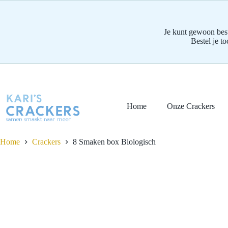
Je kunt gewoon best
Bestel je t
Ga
naar
de
Home
Onze Crackers
inhoud
Home
Crackers
8 Smaken box
Biologisch