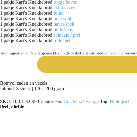
1 pakje Kari’s Knekkebrød
rogge/haver
1 pakje Kari’s Knekkebrød
extra vezels
1 pakje Kari’s Knekkebrød
fonio
1 pakje Kari’s Knekkebrød
boekweit
1 pakje Kari’s Knekkebrød
haver/spelt
1 pakje Kari’s Knekkebrød
oude kaas
1 pakje Kari’s Knekkebrød
spinazie / prei
1 pakje Kari’s Knekkebrød
rode biet
Voor ingrediënten & allergenen klik op de desbetreffende productnaam hierboven 
Bomvol zaden en vezels
Inhoud: 8 stuks. | 170 - 200 gram
SKU:
10-01-32-99
Categorieën:
Crackers
,
Overige
Tag:
Biologisch
Deel je liefde